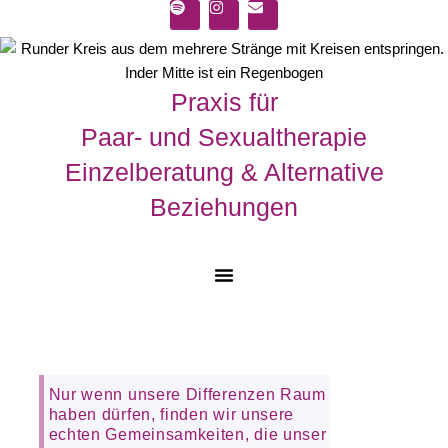
S
I
E
Zum
p
n
n
springen
Inhalt
o
s
v
t
t
e
springen
i
a
l
f
g
o
Praxis für
y
r
p
a
e
m
Paar- und Sexualtherapie
Einzelberatung & Alternative
Beziehungen
Nur wenn unsere Differenzen Raum
haben dürfen, finden wir unsere
echten Gemeinsamkeiten, die unser