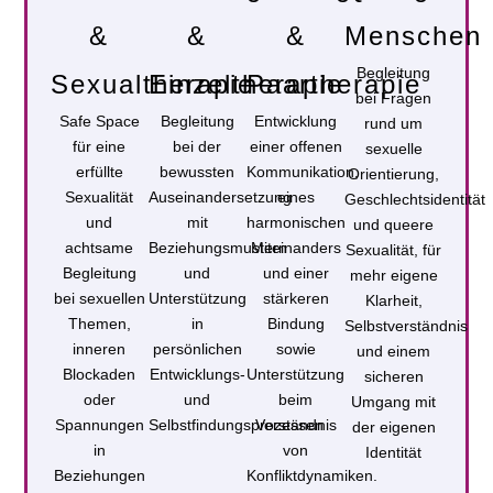
&
&
&
Menschen
Begleitung
Sexualtherapie
Einzeltherapie
Paartherapie
bei Fragen
Safe Space
Begleitung
Entwicklung
rund um
für eine
bei der
einer offenen
sexuelle
erfüllte
bewussten
Kommunikation,
Orientierung,
Sexualität
Auseinandersetzung
eines
Geschlechtsidentität
und
mit
harmonischen
und queere
achtsame
Beziehungsmustern
Miteinanders
Sexualität, für
Begleitung
und
und einer
mehr eigene
bei sexuellen
Unterstützung
stärkeren
Klarheit,
Themen,
in
Bindung
Selbstverständnis
inneren
persönlichen
sowie
und einem
Blockaden
Entwicklungs-
Unterstützung
sicheren
oder
und
beim
Umgang mit
Spannungen
Selbstfindungsprozessen
Verständnis
der eigenen
in
von
Identität
Beziehungen
Konfliktdynamiken.